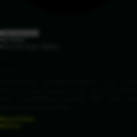
Layer Popup Close
Slot Gacor
Resmi
Slot Gacor
Terbaru
{{item.name}}
{{item.summaryPrice}}
COLOKTOTO memperkenalkan live draw
situs toto togel yang berizin resmi result 4D,
dan memfasilitasi bandar APK toto slot
gacor tidak pakai ribet.
Masuk/Daftar
WishList