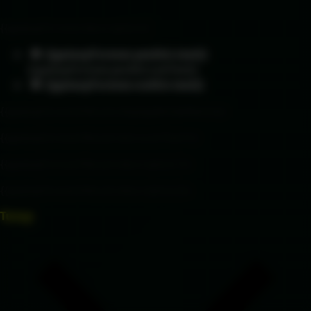
{{galaxyForever.description}}
{{galaxyForever.yesAttr.text}}
{{galaxyForever.yesAttr.subText}}
{{galaxyForever.noAttr.text}}
{{galaxyForeverResult.displayModelName}}
{{galaxyForeverResult.discountText1}}
{{galaxyForeverResult.description1}}
{{galaxyForeverResult.description2}}
Tutup