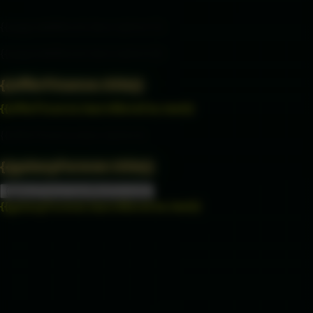
{{upgradeResult.description1}}
{{upgradeResult.description2}}
{{offerFinance.title}}
{{offerFinance.learnMoreCta.text}}
{{offerFinance.description}}
{{galaxyForever.title}}
{{galaxyForever.learnMoreCta.text}}
{{galaxyForever.learnMoreCta.text}}