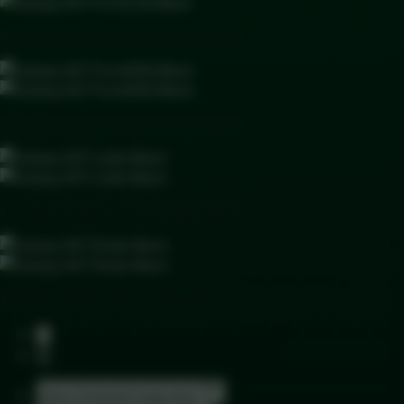
Klik atau ketuk untuk memperkecil
Klik atau ketuk untuk memperkecil
Klik atau ketuk untuk memperkecil
Klik atau ketuk untuk memperkecil
Move Thumbnail Image down