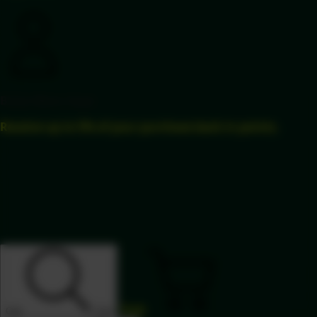
Buka Menu Saya
Receive up to 5% of your purchase back in points.
Troli
Cari
Cari