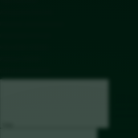
Tidak Ada Saran
AI Suggested Searches
Pencarian yang Disarankan
PENCARIAN POPULER
PENCARIAN TERBARU
PRODUK TERKAIT
DIREKOMENDASIKAN
Tutup