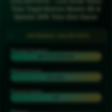
COLOKTOTO : Live Draw Situs
Toto Togel Berizin Resmi 4D &
Bandar APK Toto Slot Gacor
INFORMASI COLOKTOTO
Penilaian Pengguna
888 JUTA PENGGUNA
Minimal Deposit
Rp 10ribu
Layanan Support
24/7
Platform