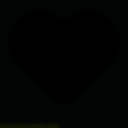
{{calculator.emiAttr.text}}