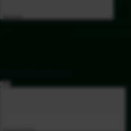
Close menu
Keranjang belanja Anda kosong
OK
Tutup Layar Popup