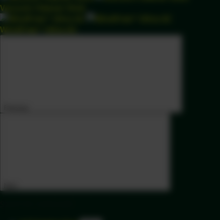
Vacuum Cleaner Stick
WindFree™ Ultra AC
Previous
Next
SHOP BY CATEGORY