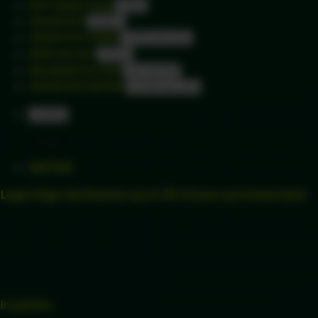
SLOT
Explore Shop
Shop
COLOKTOTO
Mobile
COLOKTOTO LOGIN
TOTO toto slot
DATA toto slot
TOTO
KELUARAN toto slot
toto slot 4D
COLOKTOTO DAFTAR
SYAIR toto slot
LOGIN
LOGIN
DAFTAR
Login/Sign-Up
Receive up to 5% of your purchase back
in points.