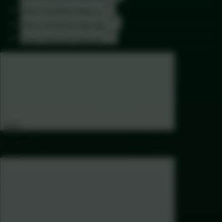
Move Thumbnail Image up
Move Thumbnail Image right
Move Thumbnail Image left
Close
Galaxy A07