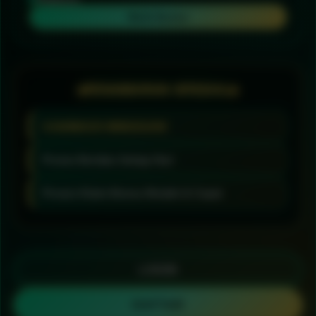
Multi-Device
PENAWARAN SPESIAL
CASHBACK MINGGUAN
Promo Berlaku Setiap Hari
Proses Klaim Bonus Mudah & Cepat
LOGIN
DAFTAR