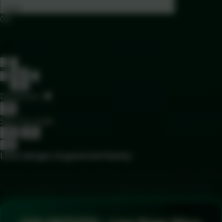
Tutup
0%
Dimension
Spin the angle
AR
Lihat dengan Augmented Reality
Harap pindai Kode QR dengan perangkat mobile Anda,
dan letakkan gambar produk di tempat yang diinginkan.