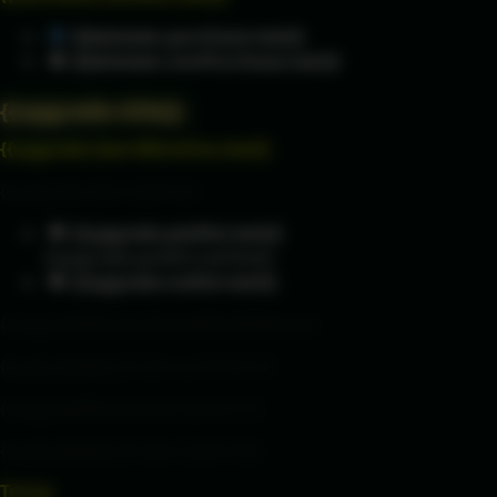
{{between.purchase.text}}
{{between.nonPurchase.text}}
{{upgrade.title}}
{{upgrade.learnMoreCta.text}}
{{upgrade.description}}
{{upgrade.yesAttr.text}}
{{upgrade.yesAttr.subText}}
{{upgrade.noAttr.text}}
{{upgradeResult.displayModelName}}
{{upgradeResult.discountText1}}
{{upgradeResult.description1}}
{{upgradeResult.description2}}
Tutup