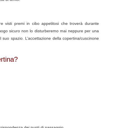
 visti premi in cibo appetitosi che troverà durante
luogo sicuro non lo disturberemo mai neppure per una
l suo spazio. L’accettazione della copertina/cuscinone
rtina?
rrispondenza dei punti di passaggio.