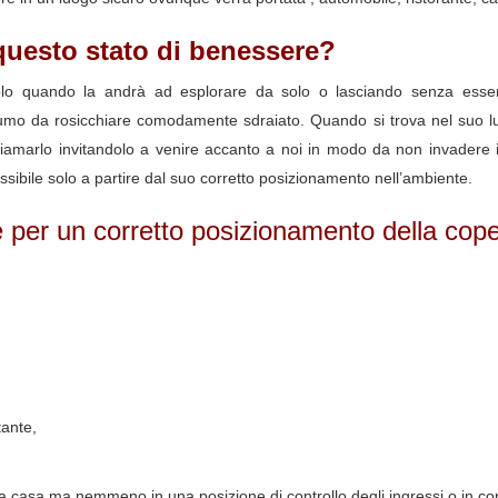
uesto stato di benessere?
lo quando la andrà ad esplorare da solo o lasciando senza essere
onsumo da rosicchiare comodamente sdraiato. Quando si trova nel suo 
hiamarlo invitandolo a venire accanto a noi in modo da non invadere i
ibile solo a partire dal suo corretto posizionamento nell’ambiente.
e per un corretto posizionamento della cope
tante,
a casa ma nemmeno in una posizione di controllo degli ingressi o in co