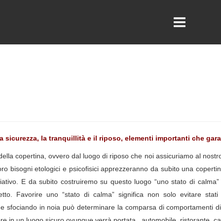
a sicurezza, la tranquillità e il riposo, elementi importanti che ga
 della copertina, ovvero dal luogo di riposo che noi assicuriamo al nost
ro bisogni etologici e psicofisici apprezzeranno da subito una copertin
ativo. E da subito costruiremo su questo luogo “uno stato di calma”
tto. Favorire uno “stato di calma” significa non solo evitare sta
e sfociando in noia può determinare la comparsa di comportamenti dist
re in un luogo sicuro ovunque verrà portata , automobile, ristorante, ca