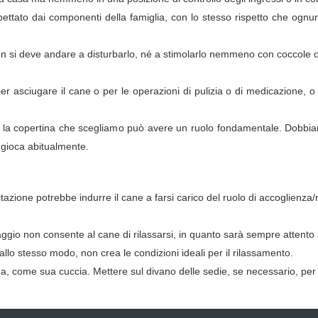
pettato dai componenti della famiglia, con lo stesso rispetto che ognuno
n si deve andare a disturbarlo, né a stimolarlo nemmeno con coccole o
per asciugare il cane o per le operazioni di pulizia o di medicazione
ta la copertina che scegliamo può avere un ruolo fondamentale. Dobbia
e gioca abitualmente.
bitazione potrebbe indurre il cane a farsi carico del ruolo di accoglienz
aggio non consente al cane di rilassarsi, in quanto sarà sempre attento
lo stesso modo, non crea le condizioni ideali per il rilassamento.
a, come sua cuccia. Mettere sul divano delle sedie, se necessario, per i