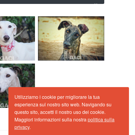
×
Utilizziamo i cookie per migliorare la tua
esperienza sul nostro sito web. Navigando su
questo sito, accetti il nostro uso dei cookie.
Maggiori informazioni sulla nostra
politica sulla
privacy
.