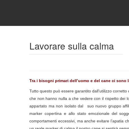
Lavorare sulla calma
Tra i bisogni primari dell’uomo e del cane ci sono l
Tutto questo può essere garantito dall’utilizzo corretto
che non hanno nulla a che vedere con il rispetto dei lo
appartato ma non isolato dal suo nuovo gruppo affili
marker copertina e allo stato emozionale del sogge
comportamenti eccessivi, ma anche evitare l’apatia ch
un reale marker di calma il nostro cane si sentirà semp