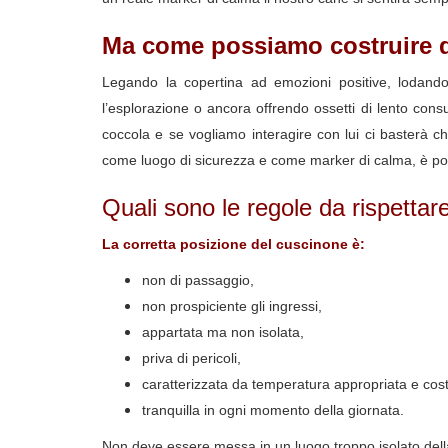
Ma come possiamo costruire q
Legando la copertina ad emozioni positive, lodando
l’esplorazione o ancora offrendo ossetti di lento c
coccola e se vogliamo interagire con lui ci basterà c
come luogo di sicurezza e come marker di calma, è poss
Quali sono le regole da rispettar
La corretta posizione del cuscinone è:
non di passaggio,
non prospiciente gli ingressi,
appartata ma non isolata,
priva di pericoli,
caratterizzata da temperatura appropriata e cos
tranquilla in ogni momento della giornata.
Non deve essere messa in un luogo troppo isolato dell