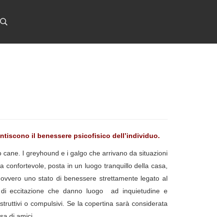
rantiscono il benessere psicofisico dell’individuo.
ro cane. I greyhound e i galgo che arrivano da situazioni
a confortevole, posta in un luogo tranquillo della casa,
 ovvero uno stato di benessere strettamente legato al
ti di eccitazione che danno luogo ad inquietudine e
ruttivi o compulsivi. Se la copertina sarà considerata
sa di amici.