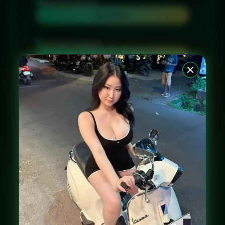
Minimal Deposit
Rp 10ribu
Layanan Support
24/7
Platform
Multi-Device
PENAWARAN SPESIAL
CASHBACK MINGGUAN
Promo Berlaku Setiap Hari
Proses Klaim Bonus Mudah & Cepat