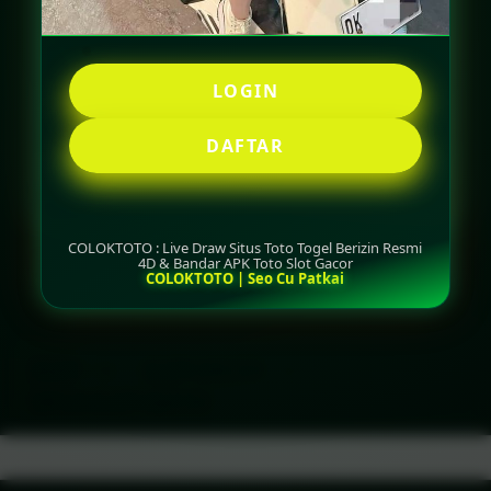
LOGIN
LOGIN
DAFTAR
DAFTAR
COLOKTOTO : Live Draw Situs Toto Togel Berizin Resmi
4D & Bandar APK Toto Slot Gacor
COLOKTOTO | Seo Cu Patkai
Layer Popup Close
SLOT
>
SLOT GACOR
>
SITUS SLOT GACOR
Buka
Footer Navigation